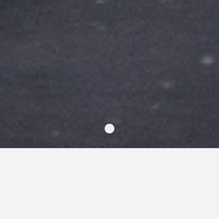
根 ね
N E
位於建築中砥，芬芳木香與巧思平台，來一場有質感的風呂
湯浴。