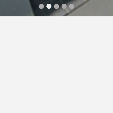
FOLLOWING
追 蹤 餘 光
漁光島早期稱三鯤鯓